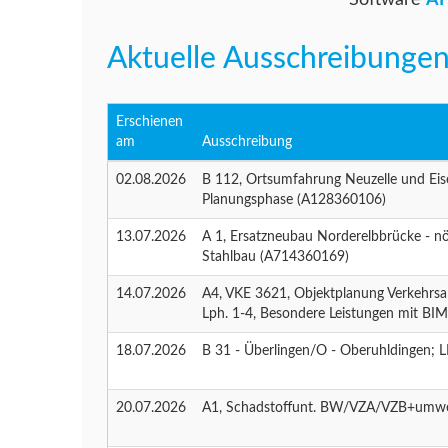
Software
AI
Aktuelle Ausschreibunge
Erschienen
am
Ausschreibung
02.08.2026
B 112, Ortsumfahrung Neuzelle und Eise
Planungsphase (A128360106)
13.07.2026
A 1, Ersatzneubau Norderelbbrücke - n
Stahlbau (A714360169)
14.07.2026
A4, VKE 3621, Objektplanung Verkehrsa
Lph. 1-4, Besondere Leistungen mit B
18.07.2026
B 31 - Überlingen/O - Oberuhldingen;
20.07.2026
A1, Schadstoffunt. BW/VZA/VZB+umwe