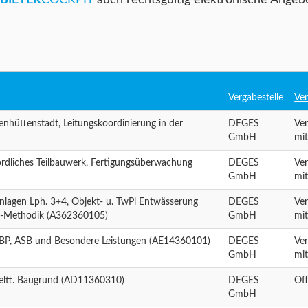
 BIETER
COCKPIT
auch rechtsgültig elektronische Angeb
n
Vergabestelle
Ver
nhüttenstadt, Leitungskoordinierung in der
DEGES
Ve
GmbH
mi
ördliches Teilbauwerk, Fertigungsüberwachung
DEGES
Ve
GmbH
mi
nlagen Lph. 3+4, Objekt- u. TwPl Entwässerung
DEGES
Ve
IM-Methodik (A362360105)
GmbH
mi
 LBP, ASB und Besondere Leistungen (AE14360101)
DEGES
Ve
GmbH
mi
ltt. Baugrund (AD11360310)
DEGES
Off
GmbH