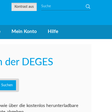
in
Kontrast aus
e
Mein Konto
Hilfe
m der DEGES
Suchen
owie über die kostenlos herunterladbare