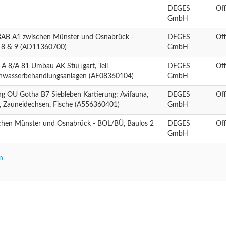
DEGES
Off
GmbH
 BAB A1 zwischen Münster und Osnabrück -
DEGES
Off
+ 8 & 9 (AD11360700)
GmbH
 A 8/A 81 Umbau AK Stuttgart, Teil
DEGES
Off
nwasserbehandlungsanlagen (AE08360104)
GmbH
g OU Gotha B7 Siebleben Kartierung: Avifauna,
DEGES
Off
, Zauneidechsen, Fische (A556360401)
GmbH
schen Münster und Osnabrück - BOL/BÜ, Baulos 2
DEGES
Off
GmbH
n