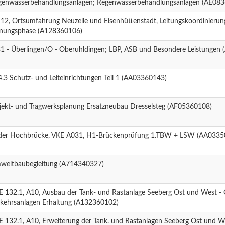
genwasserbehandlungsanlagen; Regenwasserbehandlungsanlagen (AE08
12, Ortsumfahrung Neuzelle und Eisenhüttenstadt, Leitungskoordinierung
anungsphase (A128360106)
31 - Überlingen/O - Oberuhldingen; LBP, ASB und Besondere Leistungen
.3 Schutz- und Leiteinrichtungen Teil 1 (AA03360143)
jekt- und Tragwerksplanung Ersatzneubau Dresselsteg (AF05360108)
der Hochbrücke, VKE A031, H1-Brückenprüfung 1.TBW + LSW (AA0335
weltbaubegleitung (A714340327)
E 132.1, A10, Ausbau der Tank- und Rastanlage Seeberg Ost und West -
rkehrsanlagen Erhaltung (A132360102)
 132.1, A10, Erweiterung der Tank. und Rastanlagen Seeberg Ost und W