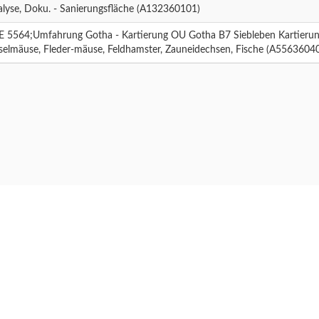
lyse, Doku. - Sanierungsfläche (A132360101)
E 5564;Umfahrung Gotha - Kartierung OU Gotha B7 Siebleben Kartierung
selmäuse, Fleder-mäuse, Feldhamster, Zauneidechsen, Fische (A5563604