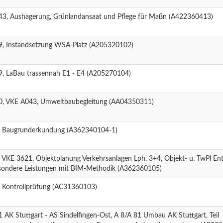
43, Aushagerung, Grünlandansaat und Pflege für Maßn (A422360413)
9, Instandsetzung WSA-Platz (A205320102)
9, LaBau trassennah E1 - E4 (A205270104)
0, VKE A043, Umweltbaubegleitung (AA04350311)
, Baugrunderkundung (A362340104-1)
 VKE 3621, Objektplanung Verkehrsanlagen Lph. 3+4, Objekt- u. TwPl En
sondere Leistungen mit BIM-Methodik (A362360105)
, Kontrollprüfung (AC31360103)
 AK Stuttgart - AS Sindelfingen-Ost, A 8/A 81 Umbau AK Stuttgart, Teil