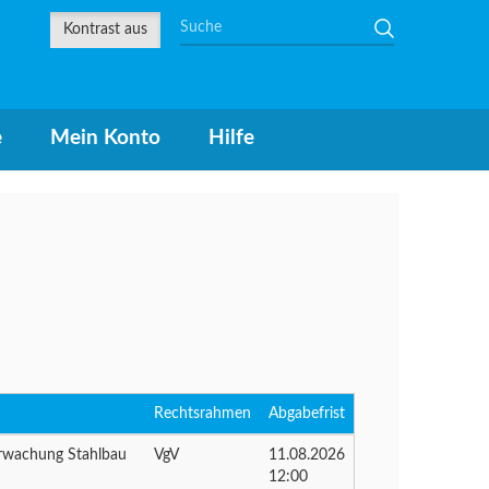
in
Kontrast aus
e
Mein Konto
Hilfe
Rechtsrahmen
Abgabefrist
erwachung Stahlbau
VgV
11.08.2026
12:00