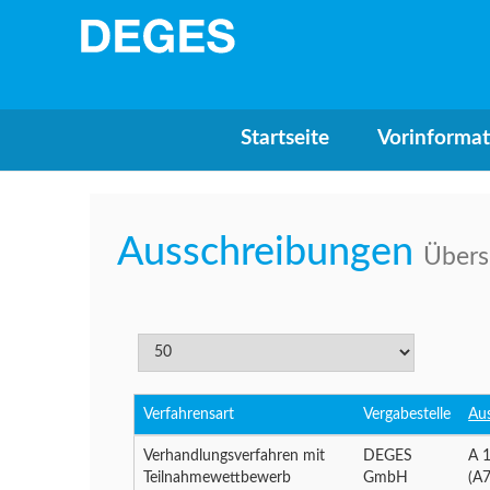
Startseite
Vorinforma
Ausschreibungen
Übers
Verfahrensart
Vergabestelle
Au
Verhandlungsverfahren mit
DEGES
A 1
Teilnahmewettbewerb
GmbH
(A