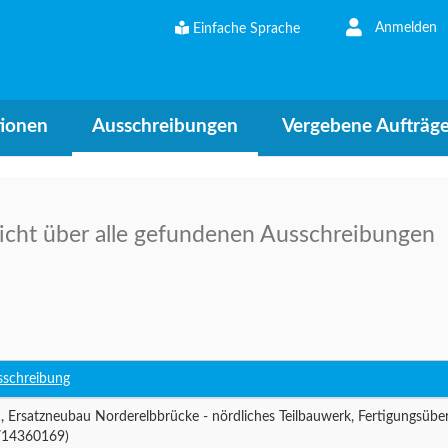
Kontrast e
Anmelden
Einfache Sprache
tionen
Ausschreibungen
Vergebene Aufträg
icht über alle gefundenen Ausschreibungen
sschreibung
, Ersatzneubau Norderelbbrücke - nördliches Teilbauwerk, Fertigungsüb
714360169)