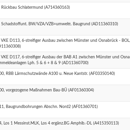
, Rückbau Schlatermund (A714360163)
, Schadstoffunt. BW/VZA/VZB+umweltt. Baugrund (AD11360310)
, VKE D113, 6-streifiger Ausbau zwischen Münster und Osnabrück - BOL
D11360308)
, VKE D117, 6-streifiger Ausbau der BAB A1 zwischen Münster und Osna
rnmeldeanlagen Lph. 5 & 6 + 8 & 9 (AD11360700)
00, RBB Lärmschutzwände A100 u. Neue Kantstr. (AF03350140)
00, vorgezogene Maßnahmen Bau-BÜ (AF01360304)
11, Baugrundbohrungen Abschn. Nord2 (AF01360701)
4, Los 1 Messinst.MLK, Los 4 ergänz.BG Amphib.-DL (A415350113)