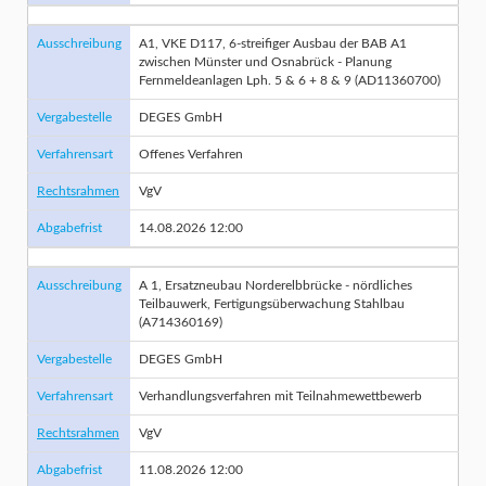
Ausschreibung
A1, VKE D117, 6-streifiger Ausbau der BAB A1
zwischen Münster und Osnabrück - Planung
Fernmeldeanlagen Lph. 5 & 6 + 8 & 9 (AD11360700)
Vergabestelle
DEGES GmbH
Verfahrensart
Offenes Verfahren
Rechtsrahmen
VgV
Abgabefrist
14.08.2026 12:00
Ausschreibung
A 1, Ersatzneubau Norderelbbrücke - nördliches
Teilbauwerk, Fertigungsüberwachung Stahlbau
(A714360169)
Vergabestelle
DEGES GmbH
Verfahrensart
Verhandlungsverfahren mit Teilnahmewettbewerb
Rechtsrahmen
VgV
Abgabefrist
11.08.2026 12:00