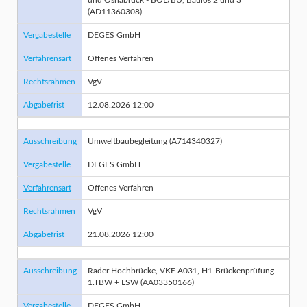
und Osnabrück - BOL/BÜ, Baulos 2 und 3
(AD11360308)
Vergabestelle
DEGES GmbH
Verfahrensart
Offenes Verfahren
Rechtsrahmen
VgV
Abgabefrist
12.08.2026 12:00
Ausschreibung
Umweltbaubegleitung (A714340327)
Vergabestelle
DEGES GmbH
Verfahrensart
Offenes Verfahren
Rechtsrahmen
VgV
Abgabefrist
21.08.2026 12:00
Ausschreibung
Rader Hochbrücke, VKE A031, H1-Brückenprüfung
1.TBW + LSW (AA03350166)
Vergabestelle
DEGES GmbH