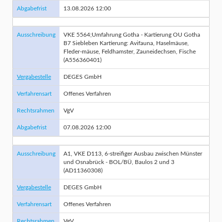
Abgabefrist
13.08.2026 12:00
Ausschreibung
VKE 5564;Umfahrung Gotha - Kartierung OU Gotha
B7 Siebleben Kartierung: Avifauna, Haselmäuse,
Fleder-mäuse, Feldhamster, Zauneidechsen, Fische
(A556360401)
Vergabestelle
DEGES GmbH
Verfahrensart
Offenes Verfahren
Rechtsrahmen
VgV
Abgabefrist
07.08.2026 12:00
Ausschreibung
A1, VKE D113, 6-streifiger Ausbau zwischen Münster
und Osnabrück - BOL/BÜ, Baulos 2 und 3
(AD11360308)
Vergabestelle
DEGES GmbH
Verfahrensart
Offenes Verfahren
Rechtsrahmen
VgV