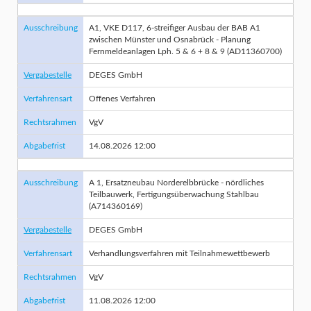
Ausschreibung
A1, VKE D117, 6-streifiger Ausbau der BAB A1
zwischen Münster und Osnabrück - Planung
Fernmeldeanlagen Lph. 5 & 6 + 8 & 9 (AD11360700)
Vergabestelle
DEGES GmbH
Verfahrensart
Offenes Verfahren
Rechtsrahmen
VgV
Abgabefrist
14.08.2026 12:00
Ausschreibung
A 1, Ersatzneubau Norderelbbrücke - nördliches
Teilbauwerk, Fertigungsüberwachung Stahlbau
(A714360169)
Vergabestelle
DEGES GmbH
Verfahrensart
Verhandlungsverfahren mit Teilnahmewettbewerb
Rechtsrahmen
VgV
Abgabefrist
11.08.2026 12:00