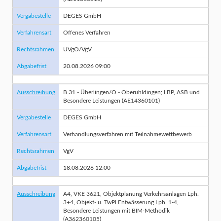
Vergabestelle
DEGES GmbH
Verfahrensart
Offenes Verfahren
Rechtsrahmen
UVgO/VgV
Abgabefrist
20.08.2026 09:00
Ausschreibung
B 31 - Überlingen/O - Oberuhldingen; LBP, ASB und
Besondere Leistungen (AE14360101)
Vergabestelle
DEGES GmbH
Verfahrensart
Verhandlungsverfahren mit Teilnahmewettbewerb
Rechtsrahmen
VgV
Abgabefrist
18.08.2026 12:00
Ausschreibung
A4, VKE 3621, Objektplanung Verkehrsanlagen Lph.
3+4, Objekt- u. TwPl Entwässerung Lph. 1-4,
Besondere Leistungen mit BIM-Methodik
(A362360105)